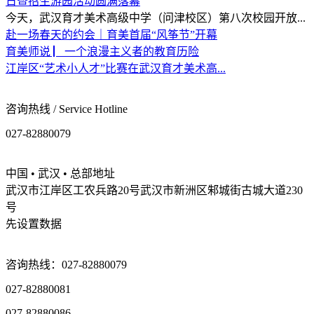
日暨招生游园活动圆满落幕
今天，武汉育才美术高级中学（问津校区）第八次校园开放...
赴一场春天的约会｜育美首届“风筝节”开幕
育美师说 ▏一个浪漫主义者的教育历险
江岸区“艺术小人才”比赛在武汉育才美术高...
咨询热线 / Service Hotline
027-82880079
中国 • 武汉 • 总部地址
武汉市江岸区工农兵路20号武汉市新洲区邾城街古城大道230
号
先设置数据
咨询热线：027-82880079
027-82880081
027-82880086