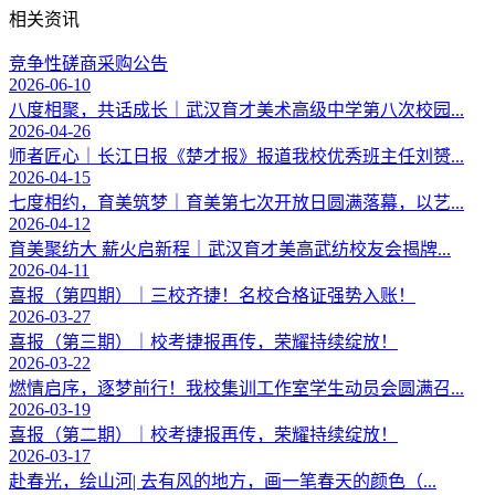
相关资讯
竞争性磋商采购公告
2026-06-10
八度相聚，共话成长｜武汉育才美术高级中学第八次校园...
2026-04-26
师者匠心｜长江日报《楚才报》报道我校优秀班主任刘赟...
2026-04-15
七度相约，育美筑梦｜育美第七次开放日圆满落幕，以艺...
2026-04-12
育美聚纺大 薪火启新程｜武汉育才美高武纺校友会揭牌...
2026-04-11
喜报（第四期）｜三校齐捷！名校合格证强势入账！
2026-03-27
喜报（第三期）｜校考捷报再传，荣耀持续绽放！
2026-03-22
燃情启序，逐梦前行！我校集训工作室学生动员会圆满召...
2026-03-19
喜报（第二期）｜校考捷报再传，荣耀持续绽放！
2026-03-17
赴春光，绘山河| 去有风的地方，画一笔春天的颜色（...