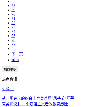
...
68
69
70
71
72
73
74
75
76
77
...
下一页
尾页
热点资讯
更多>>
赴一场春天的约会｜育美首届“风筝节”开幕
育美师说 ▏一个浪漫主义者的教育历险