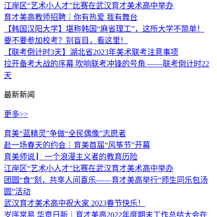
江岸区“艺术小人才”比赛在武汉育才美术高中举办
育才美高教师招聘｜你有热爱 我有舞台
【韩国汉阳大学】堪称韩国“麻省理工”，这所大学不简单！
要不要参加校考？别盲目，看这里！
【联考倒计时3天】湖北省2023年美术联考注意事项
拉开备考大战的序幕 吹响联考冲锋的号角 ——联考倒计时22
天
最新新闻
更多>>
育美“蓝精灵”争做“全民偶像”志愿者
赴一场春天的约会｜育美首届“风筝节”开幕
育美师说 ▏一个浪漫主义者的教育历险
江岸区“艺术小人才”比赛在武汉育才美术高中举办
团圆“食”刻，共享人间喜乐——育才美高举行“师生同乐包汤
圆”活动
武汉育才美术高中祝大家 2023春节快乐！
岁序常易 华章日新｜育才美高2022年度期末工作总结大会在