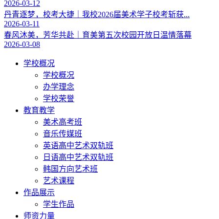
2026-03-12
丹青逐梦，校考大捷｜我校2026届美术学子校考斩获...
2026-03-11
春风沐美，芳华共赴｜育美第五次校园开放日温情落幕
2026-03-08
学校概况
学校概况
办学理念
学校荣誉
教育教学
美术高考班
音乐传媒班
英语高中艺术双轨班
日语高中艺术双轨班
韩国方向艺术班
艺术课程
作品展示
学生作品
师资力量