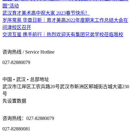
圆”活动
武汉育才美术高中祝大家 2023春节快乐！
岁序常易 华章日新｜育才美高2022年度期末工作总结大会在
问津校区召开
交流互鉴 携手前行｜热烈欢迎天有集团兄弟学校莅临我校
咨询热线 / Service Hotline
027-82880079
中国 • 武汉 • 总部地址
武汉市江岸区工农兵路20号武汉市新洲区邾城街古城大道230
号
先设置数据
咨询热线：027-82880079
027-82880081