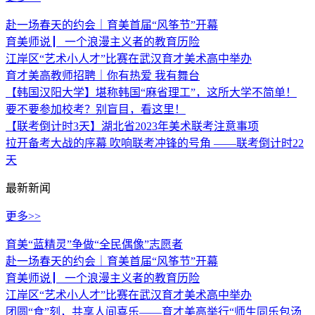
赴一场春天的约会｜育美首届“风筝节”开幕
育美师说 ▏一个浪漫主义者的教育历险
江岸区“艺术小人才”比赛在武汉育才美术高中举办
育才美高教师招聘｜你有热爱 我有舞台
【韩国汉阳大学】堪称韩国“麻省理工”，这所大学不简单！
要不要参加校考？别盲目，看这里！
【联考倒计时3天】湖北省2023年美术联考注意事项
拉开备考大战的序幕 吹响联考冲锋的号角 ——联考倒计时22
天
最新新闻
更多>>
育美“蓝精灵”争做“全民偶像”志愿者
赴一场春天的约会｜育美首届“风筝节”开幕
育美师说 ▏一个浪漫主义者的教育历险
江岸区“艺术小人才”比赛在武汉育才美术高中举办
团圆“食”刻，共享人间喜乐——育才美高举行“师生同乐包汤