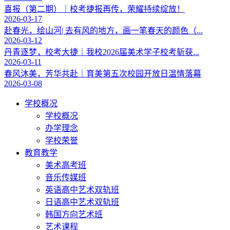
喜报（第二期）｜校考捷报再传，荣耀持续绽放！
2026-03-17
赴春光，绘山河| 去有风的地方，画一笔春天的颜色（...
2026-03-12
丹青逐梦，校考大捷｜我校2026届美术学子校考斩获...
2026-03-11
春风沐美，芳华共赴｜育美第五次校园开放日温情落幕
2026-03-08
学校概况
学校概况
办学理念
学校荣誉
教育教学
美术高考班
音乐传媒班
英语高中艺术双轨班
日语高中艺术双轨班
韩国方向艺术班
艺术课程