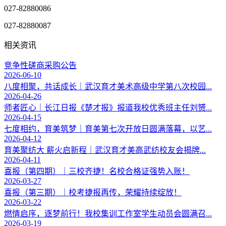
027-82880086
027-82880087
相关资讯
竞争性磋商采购公告
2026-06-10
八度相聚，共话成长｜武汉育才美术高级中学第八次校园...
2026-04-26
师者匠心｜长江日报《楚才报》报道我校优秀班主任刘赟...
2026-04-15
七度相约，育美筑梦｜育美第七次开放日圆满落幕，以艺...
2026-04-12
育美聚纺大 薪火启新程｜武汉育才美高武纺校友会揭牌...
2026-04-11
喜报（第四期）｜三校齐捷！名校合格证强势入账！
2026-03-27
喜报（第三期）｜校考捷报再传，荣耀持续绽放！
2026-03-22
燃情启序，逐梦前行！我校集训工作室学生动员会圆满召...
2026-03-19