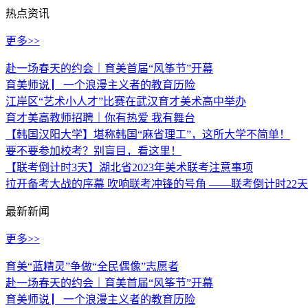
热点资讯
更多>>
赴一场春天的约会｜育美首届“风筝节”开幕
育美师说 ▏一个浪漫主义者的教育历险
江岸区“艺术小人才”比赛在武汉育才美术高中举办
育才美高教师招聘｜你有热爱 我有舞台
【韩国汉阳大学】堪称韩国“麻省理工”，这所大学不简单！
要不要参加校考？别盲目，看这里！
【联考倒计时3天】湖北省2023年美术联考注意事项
拉开备考大战的序幕 吹响联考冲锋的号角 ——联考倒计时22天
最新新闻
更多>>
育美“蓝精灵”争做“全民偶像”志愿者
赴一场春天的约会｜育美首届“风筝节”开幕
育美师说 ▏一个浪漫主义者的教育历险