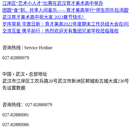
江岸区“艺术小人才”比赛在武汉育才美术高中举办
团圆“食”刻，共享人间喜乐——育才美高举行“师生同乐包汤圆
武汉育才美术高中祝大家 2023春节快乐！
岁序常易 华章日新｜育才美高2022年度期末工作总结大会在
交流互鉴 携手前行｜热烈欢迎天有集团兄弟学校莅临我校
咨询热线 / Service Hotline
027-82880079
中国 • 武汉 • 总部地址
武汉市江岸区工农兵路20号武汉市新洲区邾城街古城大道230号
先设置数据
咨询热线：027-82880079
027-82880081
027-82880086