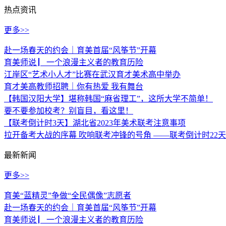
热点资讯
更多>>
赴一场春天的约会｜育美首届“风筝节”开幕
育美师说 ▏一个浪漫主义者的教育历险
江岸区“艺术小人才”比赛在武汉育才美术高中举办
育才美高教师招聘｜你有热爱 我有舞台
【韩国汉阳大学】堪称韩国“麻省理工”，这所大学不简单！
要不要参加校考？别盲目，看这里！
【联考倒计时3天】湖北省2023年美术联考注意事项
拉开备考大战的序幕 吹响联考冲锋的号角 ——联考倒计时22天
最新新闻
更多>>
育美“蓝精灵”争做“全民偶像”志愿者
赴一场春天的约会｜育美首届“风筝节”开幕
育美师说 ▏一个浪漫主义者的教育历险