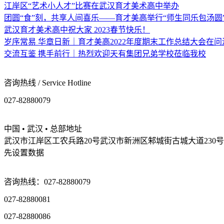
江岸区“艺术小人才”比赛在武汉育才美术高中举办
团圆“食”刻，共享人间喜乐——育才美高举行“师生同乐包汤圆
武汉育才美术高中祝大家 2023春节快乐！
岁序常易 华章日新｜育才美高2022年度期末工作总结大会在
交流互鉴 携手前行｜热烈欢迎天有集团兄弟学校莅临我校
咨询热线 / Service Hotline
027-82880079
中国 • 武汉 • 总部地址
武汉市江岸区工农兵路20号武汉市新洲区邾城街古城大道230号
先设置数据
咨询热线：027-82880079
027-82880081
027-82880086