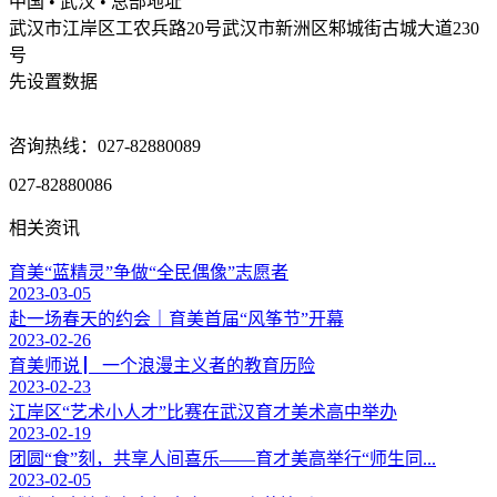
中国 • 武汉 • 总部地址
武汉市江岸区工农兵路20号武汉市新洲区邾城街古城大道230
号
先设置数据
咨询热线：027-82880089
027-82880086
相关资讯
育美“蓝精灵”争做“全民偶像”志愿者
2023-03-05
赴一场春天的约会｜育美首届“风筝节”开幕
2023-02-26
育美师说 ▏一个浪漫主义者的教育历险
2023-02-23
江岸区“艺术小人才”比赛在武汉育才美术高中举办
2023-02-19
团圆“食”刻，共享人间喜乐——育才美高举行“师生同...
2023-02-05