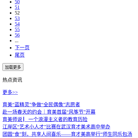
50
51
52
53
54
55
56
...
下一页
尾页
热点资讯
更多>>
育美“蓝精灵”争做“全民偶像”志愿者
赴一场春天的约会｜育美首届“风筝节”开幕
育美师说 ▏一个浪漫主义者的教育历险
江岸区“艺术小人才”比赛在武汉育才美术高中举办
团圆“食”刻，共享人间喜乐——育才美高举行“师生同乐包汤