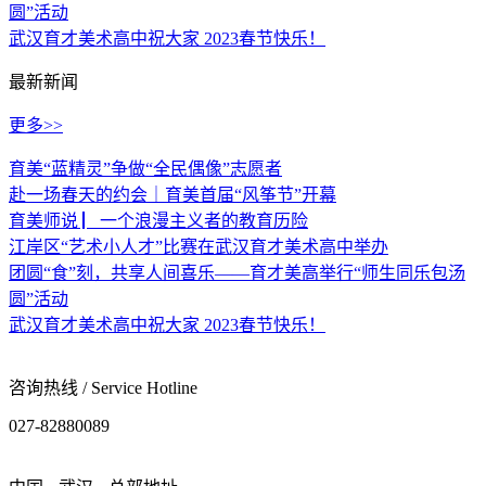
圆”活动
武汉育才美术高中祝大家 2023春节快乐！
最新新闻
更多>>
育美“蓝精灵”争做“全民偶像”志愿者
赴一场春天的约会｜育美首届“风筝节”开幕
育美师说 ▏一个浪漫主义者的教育历险
江岸区“艺术小人才”比赛在武汉育才美术高中举办
团圆“食”刻，共享人间喜乐——育才美高举行“师生同乐包汤
圆”活动
武汉育才美术高中祝大家 2023春节快乐！
咨询热线 / Service Hotline
027-82880089