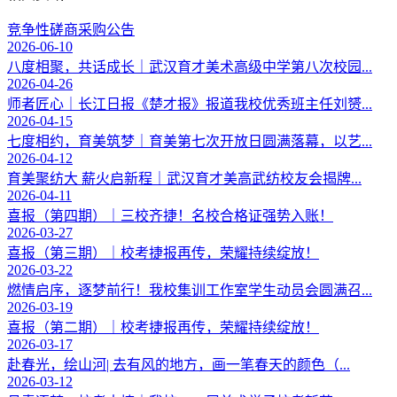
竞争性磋商采购公告
2026-06-10
八度相聚，共话成长｜武汉育才美术高级中学第八次校园...
2026-04-26
师者匠心｜长江日报《楚才报》报道我校优秀班主任刘赟...
2026-04-15
七度相约，育美筑梦｜育美第七次开放日圆满落幕，以艺...
2026-04-12
育美聚纺大 薪火启新程｜武汉育才美高武纺校友会揭牌...
2026-04-11
喜报（第四期）｜三校齐捷！名校合格证强势入账！
2026-03-27
喜报（第三期）｜校考捷报再传，荣耀持续绽放！
2026-03-22
燃情启序，逐梦前行！我校集训工作室学生动员会圆满召...
2026-03-19
喜报（第二期）｜校考捷报再传，荣耀持续绽放！
2026-03-17
赴春光，绘山河| 去有风的地方，画一笔春天的颜色（...
2026-03-12