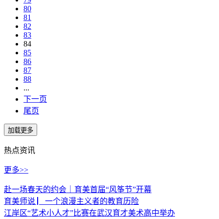
80
81
82
83
84
85
86
87
88
...
下一页
尾页
热点资讯
更多>>
赴一场春天的约会｜育美首届“风筝节”开幕
育美师说 ▏一个浪漫主义者的教育历险
江岸区“艺术小人才”比赛在武汉育才美术高中举办