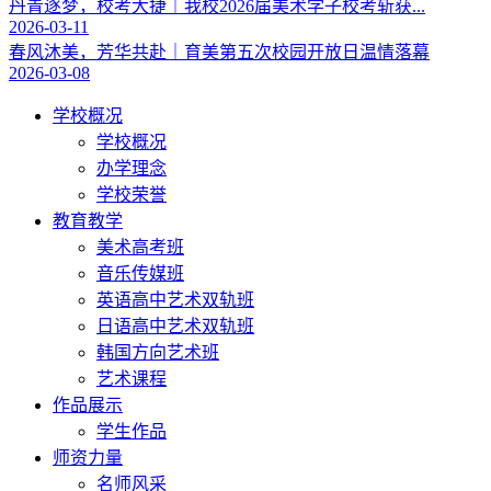
丹青逐梦，校考大捷｜我校2026届美术学子校考斩获...
2026-03-11
春风沐美，芳华共赴｜育美第五次校园开放日温情落幕
2026-03-08
学校概况
学校概况
办学理念
学校荣誉
教育教学
美术高考班
音乐传媒班
英语高中艺术双轨班
日语高中艺术双轨班
韩国方向艺术班
艺术课程
作品展示
学生作品
师资力量
名师风采