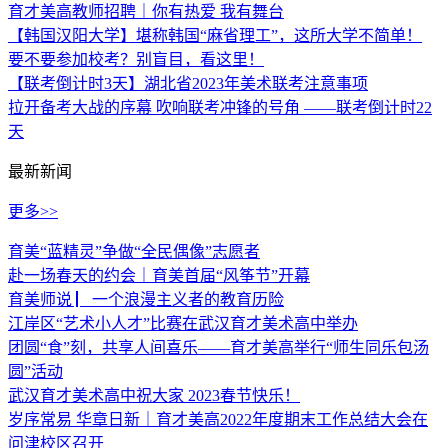
育才美高教师招聘｜你有热爱 我有舞台
【韩国汉阳大学】堪称韩国“麻省理工”，这所大学不简单！
要不要参加校考？别盲目，看这里！
【联考倒计时3天】湖北省2023年美术联考注意事项
拉开备考大战的序幕 吹响联考冲锋的号角 ——联考倒计时22
天
最新新闻
更多>>
育美“蓝精灵”争做“全民偶像”志愿者
赴一场春天的约会｜育美首届“风筝节”开幕
育美师说 ▏一个浪漫主义者的教育历险
江岸区“艺术小人才”比赛在武汉育才美术高中举办
团圆“食”刻，共享人间喜乐——育才美高举行“师生同乐包汤
圆”活动
武汉育才美术高中祝大家 2023春节快乐！
岁序常易 华章日新｜育才美高2022年度期末工作总结大会在
问津校区召开