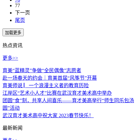
77
下一页
尾页
热点资讯
更多>>
育美“蓝精灵”争做“全民偶像”志愿者
赴一场春天的约会｜育美首届“风筝节”开幕
育美师说 ▏一个浪漫主义者的教育历险
江岸区“艺术小人才”比赛在武汉育才美术高中举办
团圆“食”刻，共享人间喜乐——育才美高举行“师生同乐包汤
圆”活动
武汉育才美术高中祝大家 2023春节快乐！
最新新闻