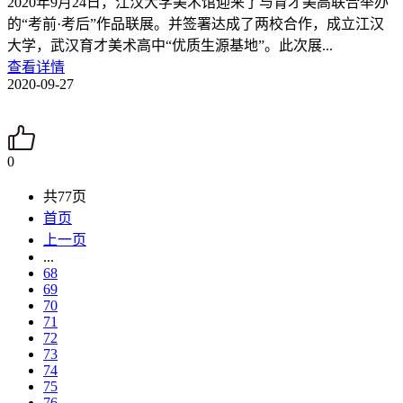
2020年9月24日，江汉大学美术馆迎来了与育才美高联合举办
的“考前·考后”作品联展。并签署达成了两校合作，成立江汉
大学，武汉育才美术高中“优质生源基地”。此次展...
查看详情
2020-09-27
0
共77页
首页
上一页
...
68
69
70
71
72
73
74
75
76