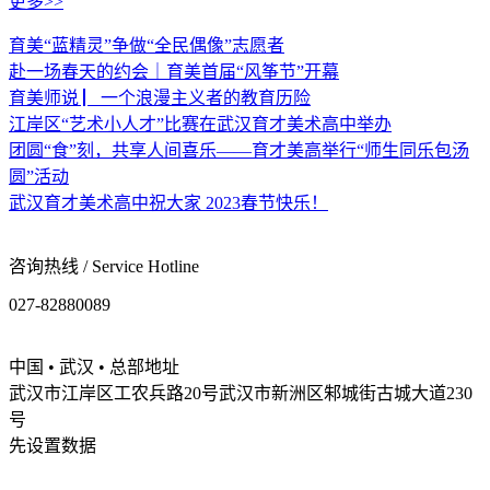
更多>>
育美“蓝精灵”争做“全民偶像”志愿者
赴一场春天的约会｜育美首届“风筝节”开幕
育美师说 ▏一个浪漫主义者的教育历险
江岸区“艺术小人才”比赛在武汉育才美术高中举办
团圆“食”刻，共享人间喜乐——育才美高举行“师生同乐包汤
圆”活动
武汉育才美术高中祝大家 2023春节快乐！
咨询热线 / Service Hotline
027-82880089
中国 • 武汉 • 总部地址
武汉市江岸区工农兵路20号武汉市新洲区邾城街古城大道230
号
先设置数据