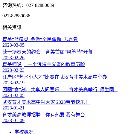
咨询热线：027-82880089
027-82880086
相关资讯
育美“蓝精灵”争做“全民偶像”志愿者
2023-03-05
赴一场春天的约会｜育美首届“风筝节”开幕
2023-02-26
育美师说 ▏一个浪漫主义者的教育历险
2023-02-23
江岸区“艺术小人才”比赛在武汉育才美术高中举办
2023-02-19
团圆“食”刻，共享人间喜乐——育才美高举行“师生同...
2023-02-05
武汉育才美术高中祝大家 2023春节快乐！
2023-01-21
育才美高教师招聘｜你有热爱 我有舞台
2023-01-09
学校概况