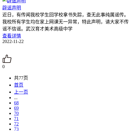
辟谣声明
近日，有传闻我校学生回学校拿书失踪，查无此事纯属谣传。
我校所有学生均在家上网课无一异常，特此声明，请大家不传
谣不信谣。武汉育才美术高级中学
查看详情
2022-11-22
0
共77页
首页
上一页
...
68
69
70
71
72
73