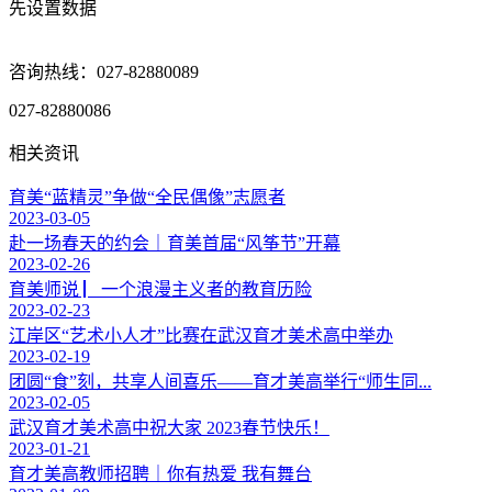
先设置数据
咨询热线：027-82880089
027-82880086
相关资讯
育美“蓝精灵”争做“全民偶像”志愿者
2023-03-05
赴一场春天的约会｜育美首届“风筝节”开幕
2023-02-26
育美师说 ▏一个浪漫主义者的教育历险
2023-02-23
江岸区“艺术小人才”比赛在武汉育才美术高中举办
2023-02-19
团圆“食”刻，共享人间喜乐——育才美高举行“师生同...
2023-02-05
武汉育才美术高中祝大家 2023春节快乐！
2023-01-21
育才美高教师招聘｜你有热爱 我有舞台