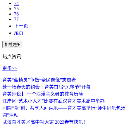
74
75
76
77
下一页
尾页
热点资讯
更多>>
育美“蓝精灵”争做“全民偶像”志愿者
赴一场春天的约会｜育美首届“风筝节”开幕
育美师说 ▏一个浪漫主义者的教育历险
江岸区“艺术小人才”比赛在武汉育才美术高中举办
团圆“食”刻，共享人间喜乐——育才美高举行“师生同乐包汤
圆”活动
武汉育才美术高中祝大家 2023春节快乐！