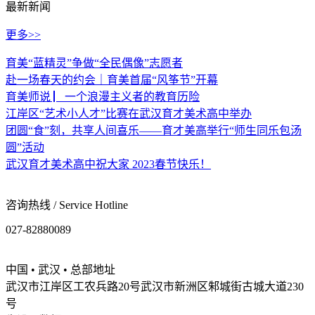
最新新闻
更多>>
育美“蓝精灵”争做“全民偶像”志愿者
赴一场春天的约会｜育美首届“风筝节”开幕
育美师说 ▏一个浪漫主义者的教育历险
江岸区“艺术小人才”比赛在武汉育才美术高中举办
团圆“食”刻，共享人间喜乐——育才美高举行“师生同乐包汤
圆”活动
武汉育才美术高中祝大家 2023春节快乐！
咨询热线 / Service Hotline
027-82880089
中国 • 武汉 • 总部地址
武汉市江岸区工农兵路20号武汉市新洲区邾城街古城大道230
号